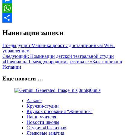
Messenger
WhatsApp
Отправить
Навигация записи
Предыдущий
Машинка-робот с дистанционным WiFi-
управлением
Следующий:
Номинации детской театральной студии
«Шляпа» на II международном фестивале «Балаганчик» в
Испании
Еще новости …
Альянс
Кружки-студии
Кружок рисования “Живопись”
Наши учителя
Новости школы
Студия «Па-литра»
Языковые занятия